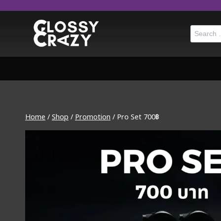
Skip
to
Search
content
for:
Home
/
Shop
/
Promotion
/
Pro Set 700฿